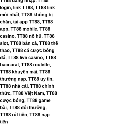
TT88 đăng nhập, TT88
login, link TT88, TT88 link
mới nhất, TT88 không bị
chặn, tải app TT88, TT88
app, TT88 mobile, TT88
casino, TT88 nổ hũ, TT88
slot, TT88 bắn cá, TT88 thể
thao, TT88 cá cược bóng
đá, TT88 live casino, TT88
baccarat, TT88 roulette,
TT88 khuyến mãi, TT88
thưởng nạp, TT88 uy tín,
TT88 nhà cái, TT88 chính
thức, TT88 Việt Nam, TT88
cược bóng, TT88 game
bài, TT88 đổi thưởng,
TT88 rút tiền, TT88 nạp
tiền