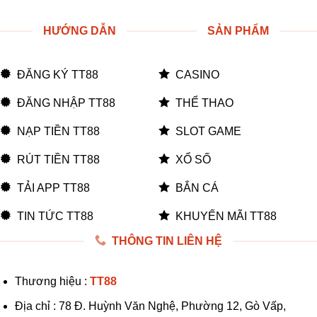
HƯỚNG DẪN
SẢN PHẨM
ĐĂNG KÝ TT88
CASINO
ĐĂNG NHẬP TT88
THỂ THAO
NẠP TIỀN TT88
SLOT GAME
RÚT TIỀN TT88
XỔ SỐ
TẢI APP TT88
BẮN CÁ
TIN TỨC TT88
KHUYẾN MÃI TT88
THÔNG TIN LIÊN HỆ
Thương hiệu :
TT88
Địa chỉ :
78 Đ. Huỳnh Văn Nghệ, Phường 12, Gò Vấp,