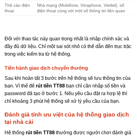
Thẻ cào điện
Nhà mạng (Mobifone, Vinaphone, Viettel), số
thoại
điện thoại cùng với một số thông tin liên quan
Đối với thao tác này quan trọng nhất là nhập chính xác và
đầy đủ dữ liệu. Chỉ một sai sót nhỏ có thể dẫn đến trục trặc
trong việc kiểm tra từ hệ thống.
Tiến hành giao dịch chuyển thưởng
Sau khi hoàn tất 3 bước trên hệ thống sẽ lưu thông tin của
bạn. Vì thế để
rút tiền TT88
bạn chỉ cần nhập số tiền và
password đã tạo ở bước 1. Nếu yêu cầu đặt ra hợp lệ thì
chỉ khoảng 3 phút hệ thống sẽ xử lý yêu cầu của bạn.
Đánh giá tính ưu việt của hệ thống giao dịch
tại nhà cái
Hệ thống
rút tiền TT88
thường được người chơi đánh giá