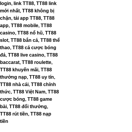
login, link TT88, TT88 link
mới nhất, TT88 không bị
chặn, tải app TT88, TT88
app, TT88 mobile, TT88
casino, TT88 nổ hũ, TT88
slot, TT88 bắn cá, TT88 thể
thao, TT88 cá cược bóng
đá, TT88 live casino, TT88
baccarat, TT88 roulette,
TT88 khuyến mãi, TT88
thưởng nạp, TT88 uy tín,
TT88 nhà cái, TT88 chính
thức, TT88 Việt Nam, TT88
cược bóng, TT88 game
bài, TT88 đổi thưởng,
TT88 rút tiền, TT88 nạp
tiền