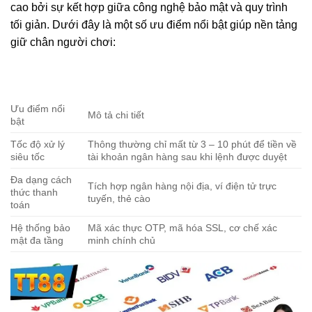
cao bởi sự kết hợp giữa công nghệ bảo mật và quy trình
tối giản. Dưới đây là một số ưu điểm nổi bật giúp nền tảng
giữ chân người chơi:
Ưu điểm nổi
Mô tả chi tiết
bật
Tốc độ xử lý
Thông thường chỉ mất từ 3 – 10 phút để tiền về
siêu tốc
tài khoản ngân hàng sau khi lệnh được duyệt
Đa dạng cách
Tích hợp ngân hàng nội địa, ví điện tử trực
thức thanh
tuyến, thẻ cào
toán
Hệ thống bảo
Mã xác thực OTP, mã hóa SSL, cơ chế xác
mật đa tầng
minh chính chủ