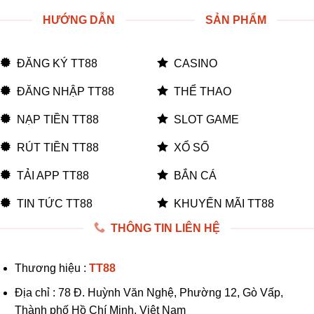
HƯỚNG DẪN
SẢN PHẨM
ĐĂNG KÝ TT88
CASINO
ĐĂNG NHẬP TT88
THỂ THAO
NẠP TIỀN TT88
SLOT GAME
RÚT TIỀN TT88
XỔ SỐ
TẢI APP TT88
BẮN CÁ
TIN TỨC TT88
KHUYẾN MÃI TT88
THÔNG TIN LIÊN HỆ
Thương hiệu :
TT88
Địa chỉ :
78 Đ. Huỳnh Văn Nghệ, Phường 12, Gò Vấp,
Thành phố Hồ Chí Minh, Việt Nam